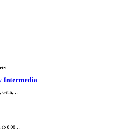
Jetzt…
y Intermedia
au, Grün,…
zt ab 8.08…