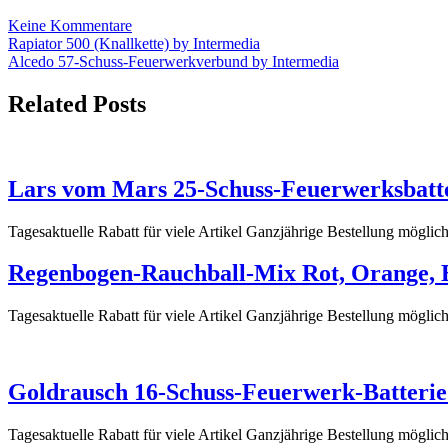
Feuerwerk
zu
Keine Kommentare
kaufen
Beitrags-
Screaming
Rapiator 500 (Knallkette) by Intermedia
Strobecrackler
Alcedo 57-Schuss-Feuerwerkverbund by Intermedia
Navigation
4er
Schachtel
Related Posts
–
Feuerwerk
kaufen
Lars vom Mars 25-Schuss-Feuerwerksbatte
Tagesaktuelle Rabatt für viele Artikel Ganzjährige Bestellung mögl
Regenbogen-Rauchball-Mix Rot, Orange, Bl
Tagesaktuelle Rabatt für viele Artikel Ganzjährige Bestellung mög
Goldrausch 16-Schuss-Feuerwerk-Batterie
Tagesaktuelle Rabatt für viele Artikel Ganzjährige Bestellung mögl