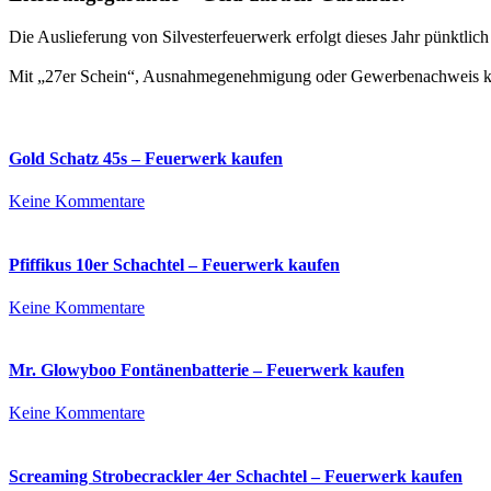
Die Auslieferung von Silvesterfeuerwerk erfolgt dieses Jahr pünktli
Mit „27er Schein“, Ausnahmegenehmigung oder Gewerbenachweis kön
Gold Schatz 45s – Feuerwerk kaufen
zu
Keine Kommentare
Gold
Schatz
45s
Pfiffikus 10er Schachtel – Feuerwerk kaufen
–
Feuerwerk
zu
Keine Kommentare
kaufen
Pfiffikus
10er
Schachtel
Mr. Glowyboo Fontänenbatterie – Feuerwerk kaufen
–
Feuerwerk
zu
Keine Kommentare
kaufen
Mr.
Glowyboo
Fontänenbatterie
Screaming Strobecrackler 4er Schachtel – Feuerwerk kaufen
–