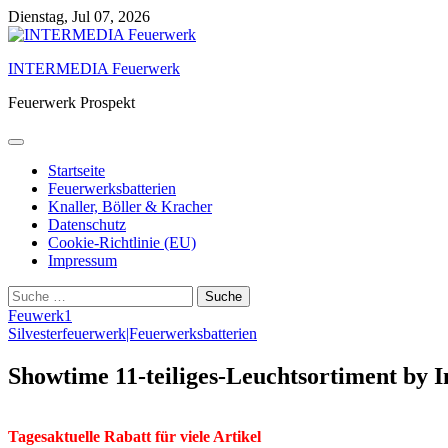
Skip
Dienstag, Jul 07, 2026
to
content
INTERMEDIA Feuerwerk
Feuerwerk Prospekt
Startseite
Feuerwerksbatterien
Knaller, Böller & Kracher
Datenschutz
Cookie-Richtlinie (EU)
Impressum
Suche
nach:
Feuwerk1
Silvesterfeuerwerk|Feuerwerksbatterien
Showtime 11-teiliges-Leuchtsortiment by 
Tagesaktuelle Rabatt für viele Artikel