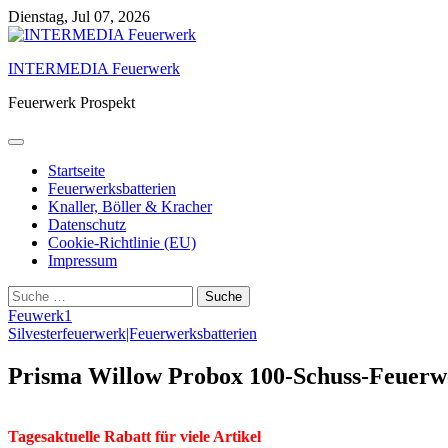
Skip
Dienstag, Jul 07, 2026
to
content
INTERMEDIA Feuerwerk
Feuerwerk Prospekt
Startseite
Feuerwerksbatterien
Knaller, Böller & Kracher
Datenschutz
Cookie-Richtlinie (EU)
Impressum
Suche
nach:
Feuwerk1
Silvesterfeuerwerk|Feuerwerksbatterien
Prisma Willow Probox 100-Schuss-Feuerw
Tagesaktuelle Rabatt für viele Artikel