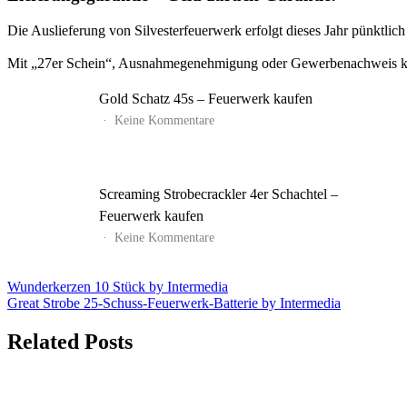
Die Auslieferung von Silvesterfeuerwerk erfolgt dieses Jahr pünktli
Mit „27er Schein“, Ausnahmegenehmigung oder Gewerbenachweis kön
Gold Schatz 45s – Feuerwerk kaufen
zu
Keine Kommentare
Gold
Schatz
45s
–
Screaming Strobecrackler 4er Schachtel –
Feuerwerk
kaufen
Feuerwerk kaufen
zu
Keine Kommentare
Screaming
Strobecrackler
4er
Beitrags-
Wunderkerzen 10 Stück by Intermedia
Schachtel
Great Strobe 25-Schuss-Feuerwerk-Batterie by Intermedia
Navigation
–
Feuerwerk
Related Posts
kaufen