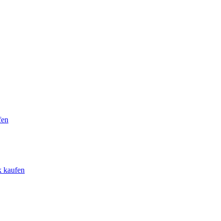
fen
k kaufen