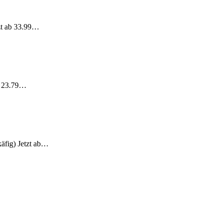
tzt ab 33.99…
ab 23.79…
äfig) Jetzt ab…