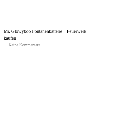
Mr. Glowyboo Fontänenbatterie – Feuerwerk
kaufen
zu
Keine Kommentare
Mr.
Glowyboo
Fontänenbatterie
–
Feuerwerk
kaufen