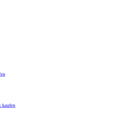
fen
k kaufen