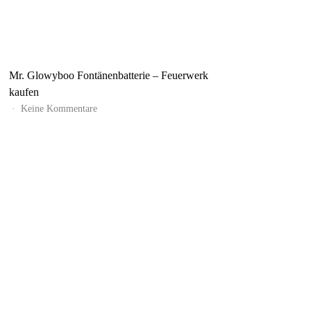
Mr. Glowyboo Fontänenbatterie – Feuerwerk
kaufen
zu
Keine Kommentare
Mr.
Glowyboo
Fontänenbatterie
–
Feuerwerk
kaufen