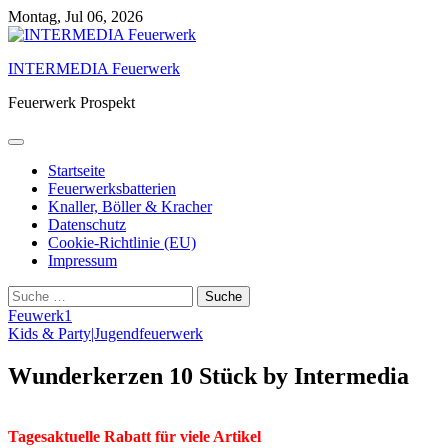
Skip
Montag, Jul 06, 2026
to
content
INTERMEDIA Feuerwerk
Feuerwerk Prospekt
Startseite
Feuerwerksbatterien
Knaller, Böller & Kracher
Datenschutz
Cookie-Richtlinie (EU)
Impressum
Suche
nach:
Feuwerk1
Kids & Party|Jugendfeuerwerk
Wunderkerzen 10 Stück by Intermedia
Tagesaktuelle Rabatt für viele Artikel