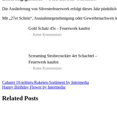
Die Auslieferung von Silvesterfeuerwerk erfolgt dieses Jahr pünktli
Mit „27er Schein“, Ausnahmegenehmigung oder Gewerbenachweis kön
Gold Schatz 45s – Feuerwerk kaufen
zu
Keine Kommentare
Gold
Schatz
45s
–
Screaming Strobecrackler 4er Schachtel –
Feuerwerk
kaufen
Feuerwerk kaufen
zu
Keine Kommentare
Screaming
Strobecrackler
4er
Beitrags-
Cabaret 10-teiliges-Raketen-Sortiment by Intermedia
Schachtel
Happy Birthday Flower by Intermedia
Navigation
–
Feuerwerk
Related Posts
kaufen