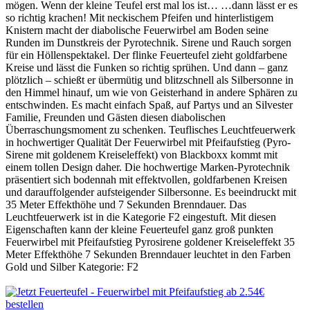
mögen. Wenn der kleine Teufel erst mal los ist… …dann lässt er es
so richtig krachen! Mit neckischem Pfeifen und hinterlistigem
Knistern macht der diabolische Feuerwirbel am Boden seine
Runden im Dunstkreis der Pyrotechnik. Sirene und Rauch sorgen
für ein Höllenspektakel. Der flinke Feuerteufel zieht goldfarbene
Kreise und lässt die Funken so richtig sprühen. Und dann – ganz
plötzlich – schießt er übermütig und blitzschnell als Silbersonne in
den Himmel hinauf, um wie von Geisterhand in andere Sphären zu
entschwinden. Es macht einfach Spaß, auf Partys und an Silvester
Familie, Freunden und Gästen diesen diabolischen
Überraschungsmoment zu schenken. Teuflisches Leuchtfeuerwerk
in hochwertiger Qualität Der Feuerwirbel mit Pfeifaufstieg (Pyro-
Sirene mit goldenem Kreiseleffekt) von Blackboxx kommt mit
einem tollen Design daher. Die hochwertige Marken-Pyrotechnik
präsentiert sich bodennah mit effektvollen, goldfarbenen Kreisen
und darauffolgender aufsteigender Silbersonne. Es beeindruckt mit
35 Meter Effekthöhe und 7 Sekunden Brenndauer. Das
Leuchtfeuerwerk ist in die Kategorie F2 eingestuft. Mit diesen
Eigenschaften kann der kleine Feuerteufel ganz groß punkten
Feuerwirbel mit Pfeifaufstieg Pyrosirene goldener Kreiseleffekt 35
Meter Effekthöhe 7 Sekunden Brenndauer leuchtet in den Farben
Gold und Silber Kategorie: F2