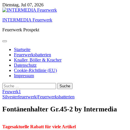
Skip
Dienstag, Jul 07, 2026
to
content
INTERMEDIA Feuerwerk
Feuerwerk Prospekt
Startseite
Feuerwerksbatterien
Knaller, Böller & Kracher
Datenschutz
Cookie-Richtlinie (EU)
Impressum
Suche
nach:
Feuwerk1
Silvesterfeuerwerk|Feuerwerksbatterien
Fontänenhalter Gr.45-2 by Intermedia
Tagesaktuelle Rabatt für viele Artikel