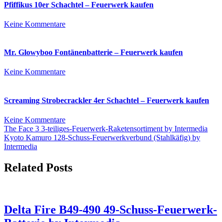
45s
Pfiffikus 10er Schachtel – Feuerwerk kaufen
–
Feuerwerk
zu
Keine Kommentare
kaufen
Pfiffikus
10er
Schachtel
Mr. Glowyboo Fontänenbatterie – Feuerwerk kaufen
–
Feuerwerk
zu
Keine Kommentare
kaufen
Mr.
Glowyboo
Fontänenbatterie
Screaming Strobecrackler 4er Schachtel – Feuerwerk kaufen
–
Feuerwerk
zu
Keine Kommentare
kaufen
Beitrags-
Screaming
The Face 3 3-teiliges-Feuerwerk-Raketensortiment by Intermedia
Strobecrackler
Kyoto Kamuro 128-Schuss-Feuerwerkverbund (Stahlkäfig) by
Navigation
4er
Intermedia
Schachtel
–
Related Posts
Feuerwerk
kaufen
Delta Fire B49-490 49-Schuss-Feuerwerk-