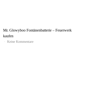
Mr. Glowyboo Fontänenbatterie – Feuerwerk
kaufen
zu
Keine Kommentare
Mr.
Glowyboo
Fontänenbatterie
–
Feuerwerk
kaufen