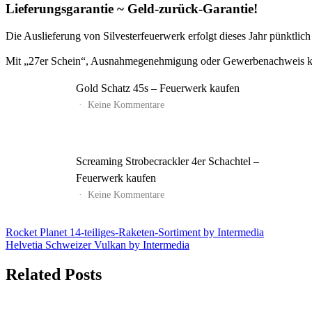
Lieferungsgarantie ~ Geld-zurück-Garantie!
Die Auslieferung von Silvesterfeuerwerk erfolgt dieses Jahr pünktli
Mit „27er Schein“, Ausnahmegenehmigung oder Gewerbenachweis kön
Gold Schatz 45s – Feuerwerk kaufen
zu
Keine Kommentare
Gold
Schatz
45s
–
Screaming Strobecrackler 4er Schachtel –
Feuerwerk
kaufen
Feuerwerk kaufen
zu
Keine Kommentare
Screaming
Strobecrackler
4er
Beitrags-
Rocket Planet 14-teiliges-Raketen-Sortiment by Intermedia
Schachtel
Helvetia Schweizer Vulkan by Intermedia
Navigation
–
Feuerwerk
Related Posts
kaufen