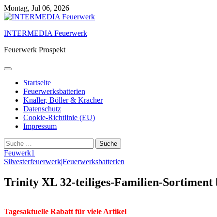
Skip
Montag, Jul 06, 2026
to
content
INTERMEDIA Feuerwerk
Feuerwerk Prospekt
Startseite
Feuerwerksbatterien
Knaller, Böller & Kracher
Datenschutz
Cookie-Richtlinie (EU)
Impressum
Suche
nach:
Feuwerk1
Silvesterfeuerwerk|Feuerwerksbatterien
Trinity XL 32-teiliges-Familien-Sortiment
Tagesaktuelle Rabatt für viele Artikel