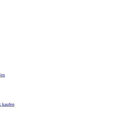
fen
k kaufen