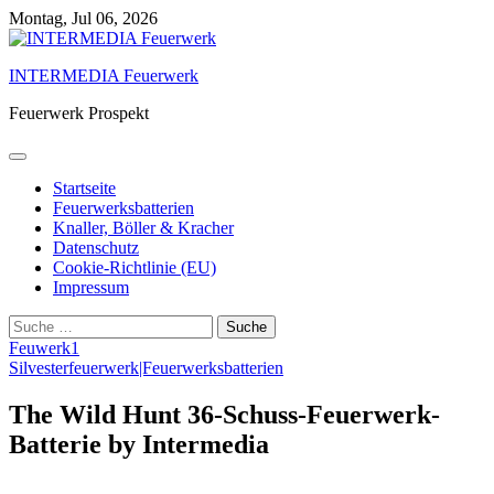
Skip
Montag, Jul 06, 2026
to
content
INTERMEDIA Feuerwerk
Feuerwerk Prospekt
Startseite
Feuerwerksbatterien
Knaller, Böller & Kracher
Datenschutz
Cookie-Richtlinie (EU)
Impressum
Suche
nach:
Feuwerk1
Silvesterfeuerwerk|Feuerwerksbatterien
The Wild Hunt 36-Schuss-Feuerwerk-
Batterie by Intermedia