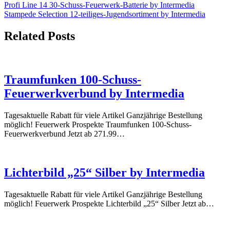
kaufen
Beitrags-
Screaming
Profi Line 14 30-Schuss-Feuerwerk-Batterie by Intermedia
Strobecrackler
Stampede Selection 12-teiliges-Jugendsortiment by Intermedia
Navigation
4er
Schachtel
Related Posts
–
Feuerwerk
kaufen
Traumfunken 100-Schuss-
Feuerwerkverbund by Intermedia
Tagesaktuelle Rabatt für viele Artikel Ganzjährige Bestellung
möglich! Feuerwerk Prospekte Traumfunken 100-Schuss-
Feuerwerkverbund Jetzt ab 271.99…
Lichterbild „25“ Silber by Intermedia
Tagesaktuelle Rabatt für viele Artikel Ganzjährige Bestellung
möglich! Feuerwerk Prospekte Lichterbild „25“ Silber Jetzt ab…