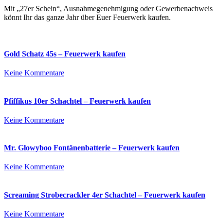
Mit „27er Schein“, Ausnahmegenehmigung oder Gewerbenachweis
könnt Ihr das ganze Jahr über Euer Feuerwerk kaufen.
Gold Schatz 45s – Feuerwerk kaufen
zu
Keine Kommentare
Gold
Schatz
45s
Pfiffikus 10er Schachtel – Feuerwerk kaufen
–
Feuerwerk
zu
Keine Kommentare
kaufen
Pfiffikus
10er
Schachtel
Mr. Glowyboo Fontänenbatterie – Feuerwerk kaufen
–
Feuerwerk
zu
Keine Kommentare
kaufen
Mr.
Glowyboo
Fontänenbatterie
Screaming Strobecrackler 4er Schachtel – Feuerwerk kaufen
–
Feuerwerk
zu
Keine Kommentare