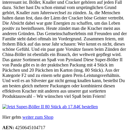
interessant ist. Böller, Knaller und Cracker gehören auf jeden Fall
dazu. Sicher hast Du schon einmal vom ursprünglichen Grund
gehört, Knaller zum Jahreswechsel zu zünden. Ja, die Menschen
halten daran fest, dass der Lärm der Cracker böse Geister vertreibt.
Die Absicht dabei war gute Energien zu schaffen, um das Leben
positiv zu beeinflussen. Heute zündet man die Kracher meist aus
anderen Gründen. Das Gemeinschaftserlebnis mit Freunden und der
Familie steht dabei oftmals im Vordergrund. Zusammen feiern, mit
frohem Blick auf das neue Jahr schauen: Wer kennt es nicht, dieses
schöne Gefühl. Und ein paar gute Vorsätze fassen beim Zünden der
China-Böller ist ebenfalls ein Brauch, der weltweit gepflegt wird.
Das ganze Sortiment an Spaß von Pyroland Diese Super-Böller II
von Panda gibt es in der praktischen Packung mit 4 Stück im
Päckchen und 20 Päckchen im Karton (insg. 80 Stück). Aus der
Kategorie F2 und zu einem sehr guten Preis-Leistungsverhältnis.
Und weil es an Silvester gar nicht genug knallen kann, bestellst Du
am besten gleich mehrere Packungen oder kombinierst diesen
effektiven Kracher mit anderen aus unserer gut sortierten
Produktauswahl – Wir wünschen viel Spaß beim Feiern!
Hier gehts
weiter zum Shop
AEN:
4250645104717