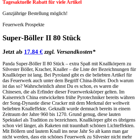
Tagesaktuelle Rabatt für viele Artikel
Ganzjährige Bestellung möglich!
Feuerwerk Prospekte
Super-Böller II 80 Stück
Jetzt ab
17.84 €
zzgl. Versandkosten*
Panda Super-Böller II 80 Stück – extra Spaß mit Knallkörpern zu
Silvester Böller, Kracher, Knaller – die Liste der Bezeichnungen für
Knallkörper ist lang. Bei Pyroland gibt es die beliebten Artikel für
das Feuerwerk auch unter dem Begriff China-Böller. Doch warum
ist das so? Wahrscheinlich ahnst Du es schon, es waren die
Chinesen, die als Erfinder dieser Feuerwerkskörper gelten. Im
Kaiserreich China entwickelten frühe Pyrotechniker bereits währen
der Song-Dynastie diese Cracker mit dem Merkmal der weltweit
beliebten Knalleffekte. Geknallt wurde demnach bereits in einem
Zeitraum der Jahre 960 bis 1270. Grund genug, diese lauten
Spektakel als Tradition zu bezeichnen. Knallkörper gibt es übrigens
schon viel länger, als Raketen mit traumhaft schönen Lichteffekten.
Mit Böllern und lautem Knall ins neue Jahr So alt kann man gar
nicht werden, dass ein schönes Feuerwerk zu Silvester nicht mehr