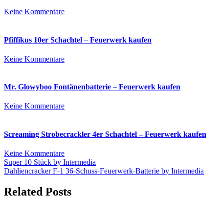
zu
Keine Kommentare
Gold
Schatz
45s
Pfiffikus 10er Schachtel – Feuerwerk kaufen
–
Feuerwerk
zu
Keine Kommentare
kaufen
Pfiffikus
10er
Schachtel
Mr. Glowyboo Fontänenbatterie – Feuerwerk kaufen
–
Feuerwerk
zu
Keine Kommentare
kaufen
Mr.
Glowyboo
Fontänenbatterie
Screaming Strobecrackler 4er Schachtel – Feuerwerk kaufen
–
Feuerwerk
zu
Keine Kommentare
kaufen
Beitrags-
Screaming
Super 10 Stück by Intermedia
Strobecrackler
Dahliencracker F-1 36-Schuss-Feuerwerk-Batterie by Intermedia
Navigation
4er
Schachtel
Related Posts
–
Feuerwerk
kaufen