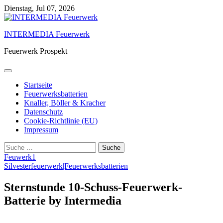
Skip
Dienstag, Jul 07, 2026
to
content
INTERMEDIA Feuerwerk
Feuerwerk Prospekt
Startseite
Feuerwerksbatterien
Knaller, Böller & Kracher
Datenschutz
Cookie-Richtlinie (EU)
Impressum
Suche
nach:
Feuwerk1
Silvesterfeuerwerk|Feuerwerksbatterien
Sternstunde 10-Schuss-Feuerwerk-
Batterie by Intermedia