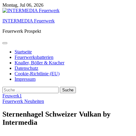
Skip
Montag, Jul 06, 2026
to
content
INTERMEDIA Feuerwerk
Feuerwerk Prospekt
Startseite
Feuerwerksbatterien
Knaller, Böller & Kracher
Datenschutz
Cookie-Richtlinie (EU)
Impressum
Suche
nach:
Feuwerk1
Feuerwerk Neuheiten
Sternenhagel Schweizer Vulkan by
Intermedia