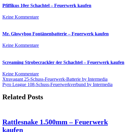
45s
Pfiffikus 10er Schachtel – Feuerwerk kaufen
–
Feuerwerk
zu
Keine Kommentare
kaufen
Pfiffikus
10er
Schachtel
Mr. Glowyboo Fontänenbatterie – Feuerwerk kaufen
–
Feuerwerk
zu
Keine Kommentare
kaufen
Mr.
Glowyboo
Fontänenbatterie
Screaming Strobecrackler 4er Schachtel – Feuerwerk kaufen
–
Feuerwerk
zu
Keine Kommentare
kaufen
Beitrags-
Screaming
Xtravagant 25-Schuss-Feuerwerk-Batterie by Intermedia
Strobecrackler
Pyro League 108-Schuss-Feuerwerkverbund by Intermedia
Navigation
4er
Schachtel
Related Posts
–
Feuerwerk
kaufen
Rattlesnake 1.500mm – Feuerwerk
kaufen