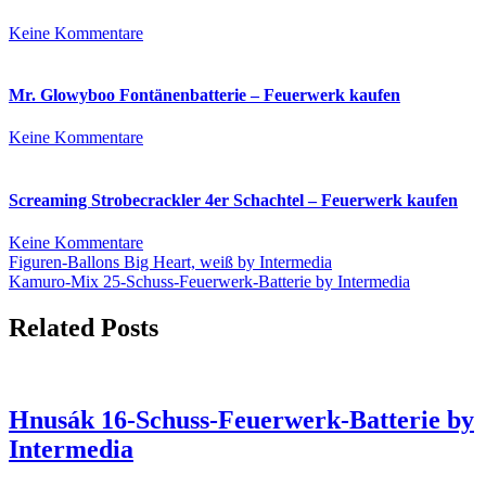
–
Feuerwerk
zu
Keine Kommentare
kaufen
Pfiffikus
10er
Schachtel
Mr. Glowyboo Fontänenbatterie – Feuerwerk kaufen
–
Feuerwerk
zu
Keine Kommentare
kaufen
Mr.
Glowyboo
Fontänenbatterie
Screaming Strobecrackler 4er Schachtel – Feuerwerk kaufen
–
Feuerwerk
zu
Keine Kommentare
kaufen
Beitrags-
Screaming
Figuren-Ballons Big Heart, weiß by Intermedia
Strobecrackler
Kamuro-Mix 25-Schuss-Feuerwerk-Batterie by Intermedia
Navigation
4er
Schachtel
Related Posts
–
Feuerwerk
kaufen
Hnusák 16-Schuss-Feuerwerk-Batterie by
Intermedia