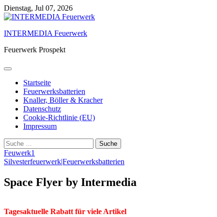
Skip
Dienstag, Jul 07, 2026
to
content
INTERMEDIA Feuerwerk
Feuerwerk Prospekt
Startseite
Feuerwerksbatterien
Knaller, Böller & Kracher
Datenschutz
Cookie-Richtlinie (EU)
Impressum
Suche
nach:
Feuwerk1
Silvesterfeuerwerk|Feuerwerksbatterien
Space Flyer by Intermedia
Tagesaktuelle Rabatt für viele Artikel