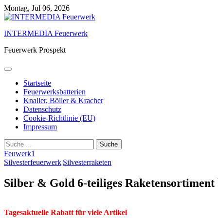
Skip
Montag, Jul 06, 2026
to
content
INTERMEDIA Feuerwerk
Feuerwerk Prospekt
Startseite
Feuerwerksbatterien
Knaller, Böller & Kracher
Datenschutz
Cookie-Richtlinie (EU)
Impressum
Suche
nach:
Feuwerk1
Silvesterfeuerwerk|Silvesterraketen
Silber & Gold 6-teiliges Raketensortiment
Tagesaktuelle Rabatt für viele Artikel