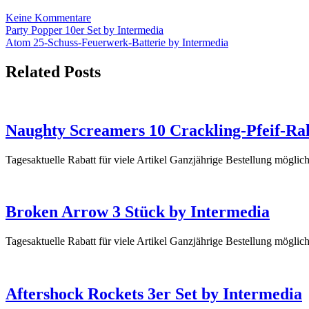
Feuerwerk
zu
Keine Kommentare
kaufen
Beitrags-
Screaming
Party Popper 10er Set by Intermedia
Strobecrackler
Atom 25-Schuss-Feuerwerk-Batterie by Intermedia
Navigation
4er
Schachtel
Related Posts
–
Feuerwerk
kaufen
Naughty Screamers 10 Crackling-Pfeif-Ra
Tagesaktuelle Rabatt für viele Artikel Ganzjährige Bestellung mögl
Broken Arrow 3 Stück by Intermedia
Tagesaktuelle Rabatt für viele Artikel Ganzjährige Bestellung mögl
Aftershock Rockets 3er Set by Intermedia