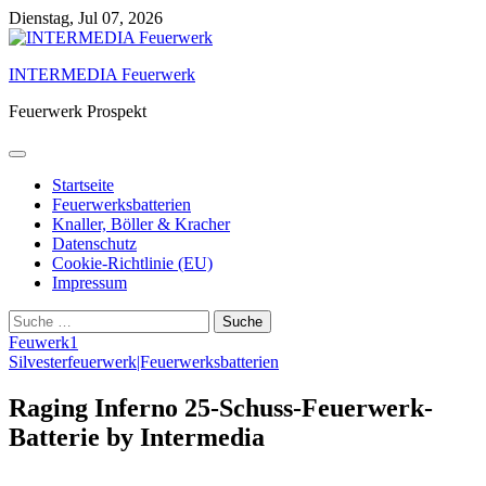
Skip
Dienstag, Jul 07, 2026
to
content
INTERMEDIA Feuerwerk
Feuerwerk Prospekt
Startseite
Feuerwerksbatterien
Knaller, Böller & Kracher
Datenschutz
Cookie-Richtlinie (EU)
Impressum
Suche
nach:
Feuwerk1
Silvesterfeuerwerk|Feuerwerksbatterien
Raging Inferno 25-Schuss-Feuerwerk-
Batterie by Intermedia