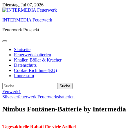
Skip
Dienstag, Jul 07, 2026
to
content
INTERMEDIA Feuerwerk
Feuerwerk Prospekt
Startseite
Feuerwerksbatterien
Knaller, Böller & Kracher
Datenschutz
Cookie-Richtlinie (EU)
Impressum
Suche
nach:
Feuwerk1
Silvesterfeuerwerk|Feuerwerksbatterien
Nimbus Fontänen-Batterie by Intermedia
Tagesaktuelle Rabatt für viele Artikel