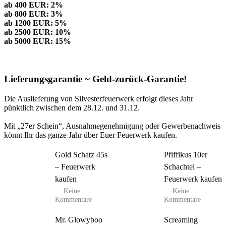
ab 400 EUR: 2%
ab 800 EUR: 3%
ab 1200 EUR: 5%
ab 2500 EUR: 10%
ab 5000 EUR: 15%
Lieferungsgarantie ~ Geld-zurück-Garantie!
Die Auslieferung von Silvesterfeuerwerk erfolgt dieses Jahr
pünktlich zwischen dem 28.12. und 31.12.
Mit „27er Schein“, Ausnahmegenehmigung oder Gewerbenachweis
könnt Ihr das ganze Jahr über Euer Feuerwerk kaufen.
Gold Schatz 45s
Pfiffikus 10er
– Feuerwerk
Schachtel –
kaufen
Feuerwerk kaufen
Keine
Keine
zu
zu
Kommentare
Kommentare
Gold
Pfiffikus
Schatz
10er
Mr. Glowyboo
Screaming
45s
Schachte