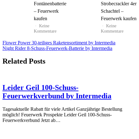
Fontänenbatterie
Strobecrackler 4er
–
–
Feuerwerk
Feuerwe
– Feuerwerk
Schachtel –
kaufen
kaufen
kaufen
Feuerwerk kaufen
Keine
Keine
zu
zu
Kommentare
Kommentare
Mr.
Screami
Glowyboo
Strobecr
Beitrags-
Flower Power 30-teiliges Raketensortiment by Intermedia
Fontänenbatterie
4er
Night Rider 8-Schuss-Feuerwerk-Batterie by Intermedia
Navigation
–
Schachte
Feuerwerk
–
Related Posts
kaufen
Feuerwe
kaufen
Leider Geil 100-Schuss-
Feuerwerkverbund by Intermedia
Tagesaktuelle Rabatt für viele Artikel Ganzjährige Bestellung
möglich! Feuerwerk Prospekte Leider Geil 100-Schuss-
Feuerwerkverbund Jetzt ab…