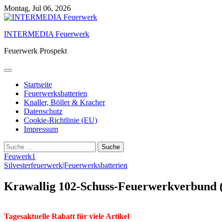
Skip
Montag, Jul 06, 2026
to
content
INTERMEDIA Feuerwerk
Feuerwerk Prospekt
Startseite
Feuerwerksbatterien
Knaller, Böller & Kracher
Datenschutz
Cookie-Richtlinie (EU)
Impressum
Suche
nach:
Feuwerk1
Silvesterfeuerwerk|Feuerwerksbatterien
Krawallig 102-Schuss-Feuerwerkverbund (
Tagesaktuelle Rabatt für viele Artikel