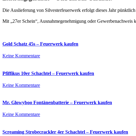
Die Auslieferung von Silvesterfeuerwerk erfolgt dieses Jahr pünktli
Mit „27er Schein“, Ausnahmegenehmigung oder Gewerbenachweis kön
Gold Schatz 45s – Feuerwerk kaufen
zu
Keine Kommentare
Gold
Schatz
45s
Pfiffikus 10er Schachtel – Feuerwerk kaufen
–
Feuerwerk
zu
Keine Kommentare
kaufen
Pfiffikus
10er
Schachtel
Mr. Glowyboo Fontänenbatterie – Feuerwerk kaufen
–
Feuerwerk
zu
Keine Kommentare
kaufen
Mr.
Glowyboo
Fontänenbatterie
Screaming Strobecrackler 4er Schachtel – Feuerwerk kaufen
–