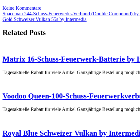
Feuerwerk
zu
Keine Kommentare
kaufen
Beitrags-
Screaming
Spaceman 244-Schuss-Feuerwerks-Verbund (Double Compound) by 
Strobecrackler
Gold Schweizer Vulkan 55s by Intermedia
Navigation
4er
Schachtel
Related Posts
–
Feuerwerk
kaufen
Matrix 16-Schuss-Feuerwerk-Batterie by 
Tagesaktuelle Rabatt für viele Artikel Ganzjährige Bestellung mögli
Voodoo Queen-100-Schuss-Feuerwerkverb
Tagesaktuelle Rabatt für viele Artikel Ganzjährige Bestellung mög
Royal Blue Schweizer Vulkan by Intermed