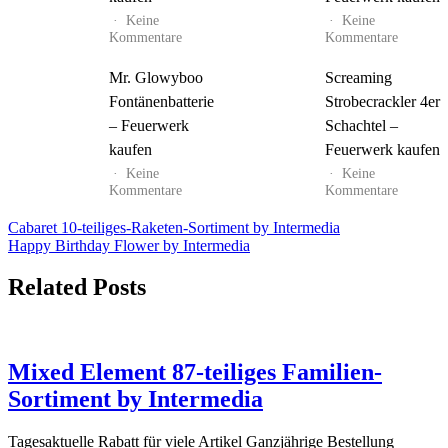
Keine
Keine
zu
zu
Kommentare
Kommentare
Gold
Pfiffikus
Schatz
10er
Mr. Glowyboo
Screaming
45s
Schachte
Fontänenbatterie
Strobecrackler 4er
–
–
Feuerwerk
Feuerwe
– Feuerwerk
Schachtel –
kaufen
kaufen
kaufen
Feuerwerk kaufen
Keine
Keine
zu
zu
Kommentare
Kommentare
Mr.
Screami
Glowyboo
Strobecr
Beitrags-
Cabaret 10-teiliges-Raketen-Sortiment by Intermedia
Fontänenbatterie
4er
Happy Birthday Flower by Intermedia
Navigation
–
Schachte
Feuerwerk
–
Related Posts
kaufen
Feuerwe
kaufen
Mixed Element 87-teiliges Familien-
Sortiment by Intermedia
Tagesaktuelle Rabatt für viele Artikel Ganzjährige Bestellung