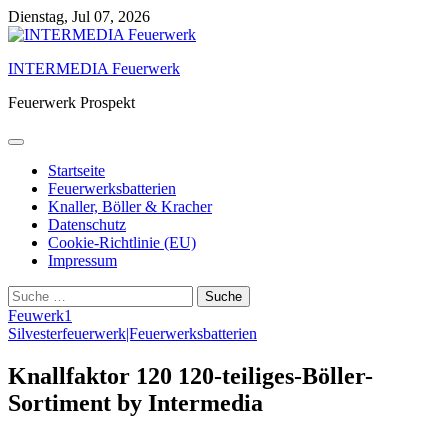
Skip
Dienstag, Jul 07, 2026
to
content
INTERMEDIA Feuerwerk
Feuerwerk Prospekt
Startseite
Feuerwerksbatterien
Knaller, Böller & Kracher
Datenschutz
Cookie-Richtlinie (EU)
Impressum
Suche
nach:
Feuwerk1
Silvesterfeuerwerk|Feuerwerksbatterien
Knallfaktor 120 120-teiliges-Böller-
Sortiment by Intermedia