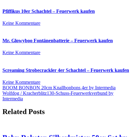
Schatz
45s
Pfiffikus 10er Schachtel – Feuerwerk kaufen
–
Feuerwerk
zu
Keine Kommentare
kaufen
Pfiffikus
10er
Schachtel
Mr. Glowyboo Fontänenbatterie – Feuerwerk kaufen
–
Feuerwerk
zu
Keine Kommentare
kaufen
Mr.
Glowyboo
Fontänenbatterie
Screaming Strobecrackler 4er Schachtel – Feuerwerk kaufen
–
Feuerwerk
zu
Keine Kommentare
kaufen
Beitrags-
Screaming
BOOM BONBON 20cm Knallbonbons 4er by Intermedia
Strobecrackler
Wolfdog / Kracherblitz130-Schuss-Feuerwerkverbund by
Navigation
4er
Intermedia
Schachtel
–
Related Posts
Feuerwerk
kaufen