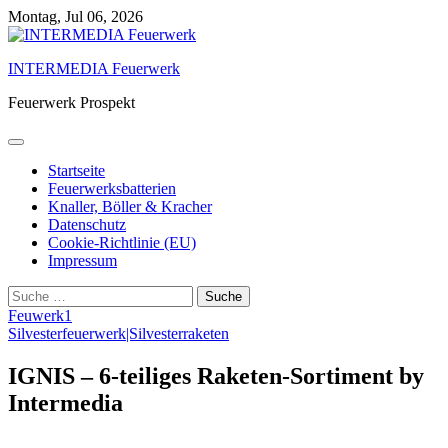
Skip
Montag, Jul 06, 2026
to
content
INTERMEDIA Feuerwerk
Feuerwerk Prospekt
Startseite
Feuerwerksbatterien
Knaller, Böller & Kracher
Datenschutz
Cookie-Richtlinie (EU)
Impressum
Suche
nach:
Feuwerk1
Silvesterfeuerwerk|Silvesterraketen
IGNIS – 6-teiliges Raketen-Sortiment by
Intermedia