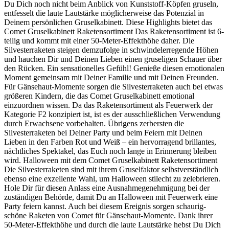
Du Dich noch nicht beim Anblick von Kunststoff-Köpfen gruseln,
entfesselt die laute Lautstärke möglicherweise das Potenzial in
Deinem persönlichen Gruselkabinett. Diese Highlights bietet das
Comet Gruselkabinett Raketensortiment Das Raketensortiment ist 6-
teilig und kommt mit einer 50-Meter-Effekthöhe daher. Die
Silvesterraketen steigen demzufolge in schwindelerregende Höhen
und hauchen Dir und Deinen Lieben einen gruseligen Schauer über
den Rücken. Ein sensationelles Gefühl! Genieße diesen emotionalen
Moment gemeinsam mit Deiner Familie und mit Deinen Freunden.
Für Gänsehaut-Momente sorgen die Silvesterraketen auch bei etwas
größeren Kindern, die das Comet Gruselkabinett emotional
einzuordnen wissen. Da das Raketensortiment als Feuerwerk der
Kategorie F2 konzipiert ist, ist es der ausschließlichen Verwendung
durch Erwachsene vorbehalten. Übrigens zerbersten die
Silvesterraketen bei Deiner Party und beim Feiern mit Deinen
Lieben in den Farben Rot und Weiß – ein hervorragend brillantes,
nächtliches Spektakel, das Euch noch lange in Erinnerung bleiben
wird. Halloween mit dem Comet Gruselkabinett Raketensortiment
Die Silvesterraketen sind mit ihrem Gruselfaktor selbstverständlich
ebenso eine exzellente Wahl, um Halloween stilecht zu zelebrieren.
Hole Dir für diesen Anlass eine Ausnahmegenehmigung bei der
zuständigen Behörde, damit Du an Halloween mit Feuerwerk eine
Party feiern kannst. Auch bei diesem Ereignis sorgen schaurig-
schöne Raketen von Comet für Gänsehaut-Momente. Dank ihrer
50-Meter-Effekthöhe und durch die laute Lautstärke hebst Du Dich