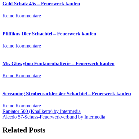
Gold Schatz 45s – Feuerwerk kaufen
zu
Keine Kommentare
Gold
Schatz
45s
Pfiffikus 10er Schachtel – Feuerwerk kaufen
–
Feuerwerk
zu
Keine Kommentare
kaufen
Pfiffikus
10er
Schachtel
Mr. Glowyboo Fontänenbatterie – Feuerwerk kaufen
–
Feuerwerk
zu
Keine Kommentare
kaufen
Mr.
Glowyboo
Fontänenbatterie
Screaming Strobecrackler 4er Schachtel – Feuerwerk kaufen
–
Feuerwerk
zu
Keine Kommentare
kaufen
Beitrags-
Screaming
Rapiator 500 (Knallkette) by Intermedia
Strobecrackler
Alcedo 57-Schuss-Feuerwerkverbund by Intermedia
Navigation
4er
Schachtel
Related Posts
–
Feuerwerk