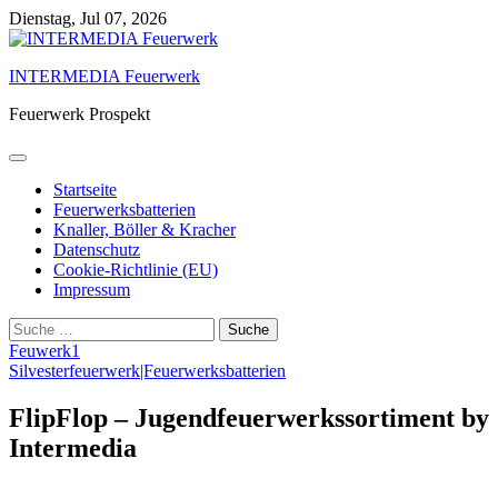
Skip
Dienstag, Jul 07, 2026
to
content
INTERMEDIA Feuerwerk
Feuerwerk Prospekt
Startseite
Feuerwerksbatterien
Knaller, Böller & Kracher
Datenschutz
Cookie-Richtlinie (EU)
Impressum
Suche
nach:
Feuwerk1
Silvesterfeuerwerk|Feuerwerksbatterien
FlipFlop – Jugendfeuerwerkssortiment by
Intermedia