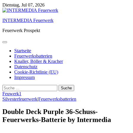
Skip
Dienstag, Jul 07, 2026
to
content
INTERMEDIA Feuerwerk
Feuerwerk Prospekt
Startseite
Feuerwerksbatterien
Knaller, Böller & Kracher
Datenschutz
Cookie-Richtlinie (EU)
Impressum
Suche
nach:
Feuwerk1
Silvesterfeuerwerk|Feuerwerksbatterien
Double Deck Purple 36-Schuss-
Feuerwerks-Batterie by Intermedia