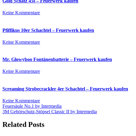
Gold Schatz 45s – Feuerwerk kaufen
zu
Keine Kommentare
Gold
Schatz
45s
Pfiffikus 10er Schachtel – Feuerwerk kaufen
–
Feuerwerk
zu
Keine Kommentare
kaufen
Pfiffikus
10er
Schachtel
Mr. Glowyboo Fontänenbatterie – Feuerwerk kaufen
–
Feuerwerk
zu
Keine Kommentare
kaufen
Mr.
Glowyboo
Fontänenbatterie
Screaming Strobecrackler 4er Schachtel – Feuerwerk kaufen
–
Feuerwerk
zu
Keine Kommentare
kaufen
Beitrags-
Screaming
Feuersäule No.1 by Intermedia
Strobecrackler
3M Gehörschutz-Stöpsel Classic II by Intermedia
Navigation
4er
Schachtel
Related Posts
–
Feuerwerk