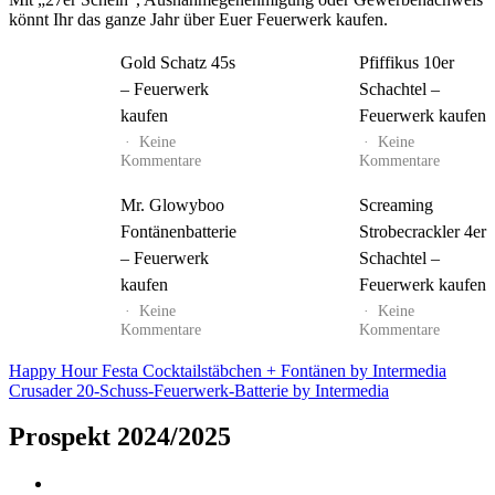
könnt Ihr das ganze Jahr über Euer Feuerwerk kaufen.
Gold Schatz 45s
Pfiffikus 10er
– Feuerwerk
Schachtel –
kaufen
Feuerwerk kaufen
Keine
Keine
zu
zu
Kommentare
Kommentare
Gold
Pfiffikus
Schatz
10er
Mr. Glowyboo
Screaming
45s
Schachte
Fontänenbatterie
Strobecrackler 4er
–
–
Feuerwerk
Feuerwe
– Feuerwerk
Schachtel –
kaufen
kaufen
kaufen
Feuerwerk kaufen
Keine
Keine
zu
zu
Kommentare
Kommentare
Mr.
Screami
Glowyboo
Strobecr
Beitrags-
Happy Hour Festa Cocktailstäbchen + Fontänen by Intermedia
Fontänenbatterie
4er
Crusader 20-Schuss-Feuerwerk-Batterie by Intermedia
Navigation
–
Schachte
Feuerwerk
–
Prospekt 2024/2025
kaufen
Feuerwe
kaufen