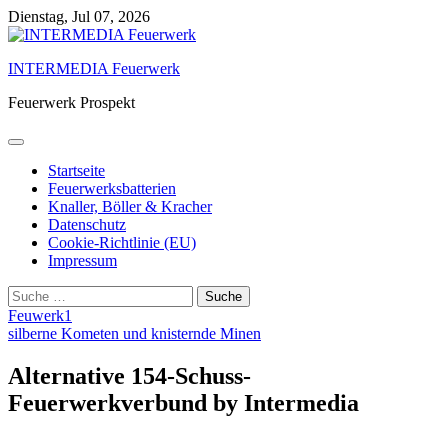
Skip
Dienstag, Jul 07, 2026
to
content
INTERMEDIA Feuerwerk
Feuerwerk Prospekt
Startseite
Feuerwerksbatterien
Knaller, Böller & Kracher
Datenschutz
Cookie-Richtlinie (EU)
Impressum
Suche
nach:
Feuwerk1
silberne Kometen und knisternde Minen
Alternative 154-Schuss-
Feuerwerkverbund by Intermedia