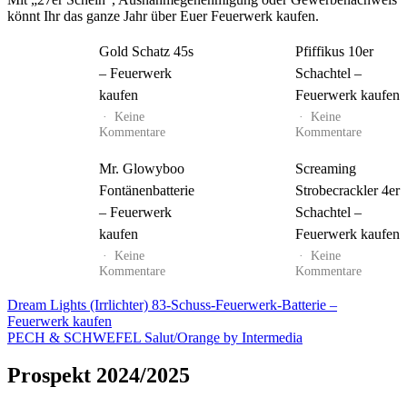
könnt Ihr das ganze Jahr über Euer Feuerwerk kaufen.
Gold Schatz 45s
Pfiffikus 10er
– Feuerwerk
Schachtel –
kaufen
Feuerwerk kaufen
Keine
Keine
zu
zu
Kommentare
Kommentare
Gold
Pfiffikus
Schatz
10er
Mr. Glowyboo
Screaming
45s
Schachte
Fontänenbatterie
Strobecrackler 4er
–
–
Feuerwerk
Feuerwe
– Feuerwerk
Schachtel –
kaufen
kaufen
kaufen
Feuerwerk kaufen
Keine
Keine
zu
zu
Kommentare
Kommentare
Mr.
Screami
Glowyboo
Strobecr
Beitrags-
Dream Lights (Irrlichter) 83-Schuss-Feuerwerk-Batterie –
Fontänenbatterie
4er
Feuerwerk kaufen
Navigation
–
Schachte
PECH & SCHWEFEL Salut/Orange by Intermedia
Feuerwerk
–
kaufen
Feuerwe
Prospekt 2024/2025
kaufen