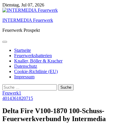
Skip
Dienstag, Jul 07, 2026
to
content
INTERMEDIA Feuerwerk
Feuerwerk Prospekt
Startseite
Feuerwerksbatterien
Knaller, Böller & Kracher
Datenschutz
Cookie-Richtlinie (EU)
Impressum
Suche
nach:
Feuwerk1
4014361820715
Delta Fire V100-1870 100-Schuss-
Feuerwerkverbund by Intermedia