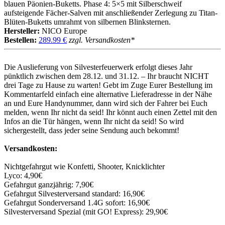
blauen Päonien-Buketts. Phase 4: 5×5 mit Silberschweif
aufsteigende Fächer-Salven mit anschließender Zerlegung zu Titan-
Blüten-Buketts umrahmt von silbernen Blinksternen.
Hersteller:
NICO Europe
Bestellen:
289.99 €
zzgl. Versandkosten*
Die Auslieferung von Silvesterfeuerwerk erfolgt dieses Jahr
pünktlich zwischen dem 28.12. und 31.12. – Ihr braucht NICHT
drei Tage zu Hause zu warten! Gebt im Zuge Eurer Bestellung im
Kommentarfeld einfach eine alternative Lieferadresse in der Nähe
an und Eure Handynummer, dann wird sich der Fahrer bei Euch
melden, wenn Ihr nicht da seid! Ihr könnt auch einen Zettel mit den
Infos an die Tür hängen, wenn Ihr nicht da seid! So wird
sichergestellt, dass jeder seine Sendung auch bekommt!
Versandkosten:
Nichtgefahrgut wie Konfetti, Shooter, Knicklichter
Lyco: 4,90€
Gefahrgut ganzjährig: 7,90€
Gefahrgut Silvesterversand standard: 16,90€
Gefahrgut Sonderversand 1.4G sofort: 16,90€
Silvesterversand Spezial (mit GO! Express): 29,90€