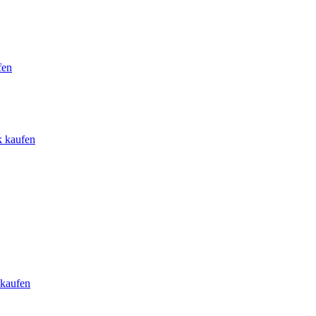
fen
k kaufen
 kaufen